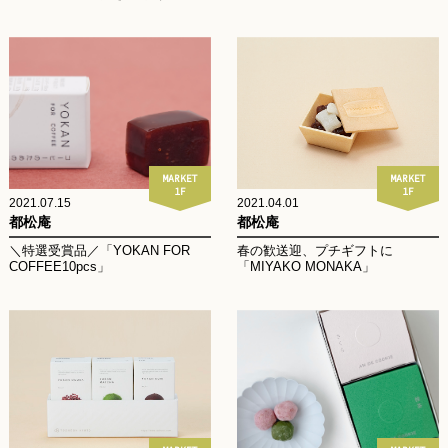
MARKET
MARKET
1F
1F
2021.07.15
2021.04.01
都松庵
都松庵
＼特選受賞品／「YOKAN FOR
春の歓送迎、プチギフトに
COFFEE10pcs」
「MIYAKO MONAKA」