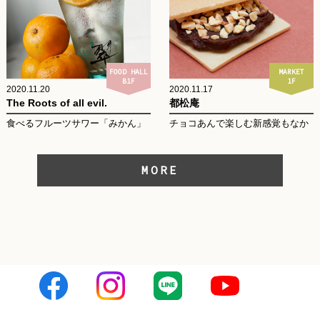
FOOD HALL
MARKET
B1F
1F
2020.11.20
2020.11.17
The Roots of all evil.
都松庵
食べるフルーツサワー「みかん」
チョコあんで楽しむ新感覚もなか
MORE