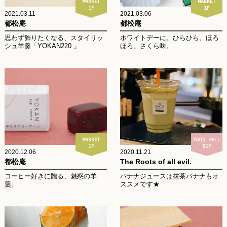
MARKET
MARKET
1F
1F
2021.03.11
2021.03.06
都松庵
都松庵
思わず飾りたくなる、スタイリッ
ホワイトデーに。ひらひら、ほろ
シュ羊羹「YOKAN220 」
ほろ、さくら味。
MARKET
FOOD HALL
1F
B1F
2020.12.06
2020.11.21
都松庵
The Roots of all evil.
コーヒー好きに贈る、魅惑の羊
バナナジュースは抹茶バナナもオ
羹。
ススメです★