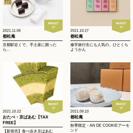
MARKET
MARKET
1F
1F
2021.11.06
2021.10.27
都松庵
都松庵
京都駅近くで、手土産に困った
修学旅行生にも人気の、ひとくち
ら...
ようかん
MARKET
MARKET
1F
1F
2021.10.22
2021.09.10
おたべ・京ばあむ【TAX
都松庵
FREE】
秋季限定・AN DE COOKIEアーモ
ンド
【新発売】食べ歩き京ばあむ