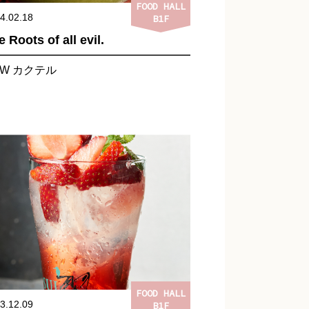
FOOD HALL
4.02.18
B1F
 Roots of all evil.
EW カクテル
FOOD HALL
3.12.09
B1F