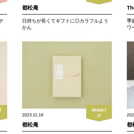
都松庵
The
テ
日持ちが長くてギフトに◎カラフルよう
季
かん
ワ
T
MARKET
2023.11.18
202
1F
都松庵
都