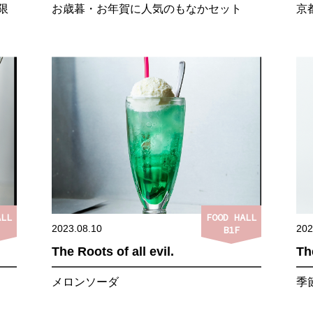
限
お歳暮・お年賀に人気のもなかセット
京
ALL
FOOD HALL
2023.08.10
202
B1F
The Roots of all evil.
The
メロンソーダ
季