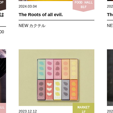
OP
FOOD HALL
2024.03.04
202
B1F
付は
The Roots of all evil.
The
NEW カクテル
N
00
ALL
MARKET
2023.12.12
202
1F