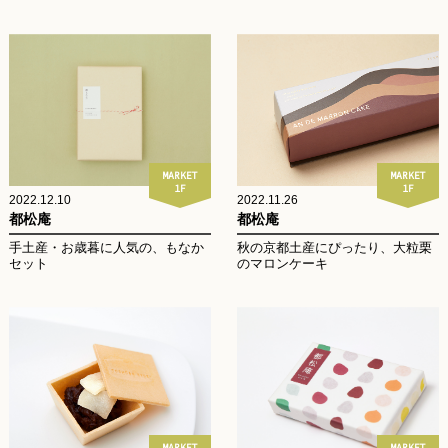
MARKET
MARKET
1F
1F
2022.12.10
2022.11.26
都松庵
都松庵
手土産・お歳暮に人気の、もなか
秋の京都土産にぴったり、大粒栗
セット
のマロンケーキ
MARKET
MARKET