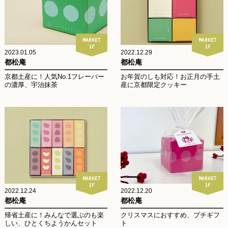
MARKET
MARKET
1F
1F
2023.01.05
2022.12.29
都松庵
都松庵
京都土産に！人気No.1フレーバー
お年賀のしも対応！お正月の手土
の濃厚、宇治抹茶
産に京都限定クッキー
MARKET
MARKET
1F
1F
2022.12.24
2022.12.20
都松庵
都松庵
帰省土産に！みんなで選ぶのも楽
クリスマスにおすすめ、プチギフ
しい、ひとくちようかんセット
ト