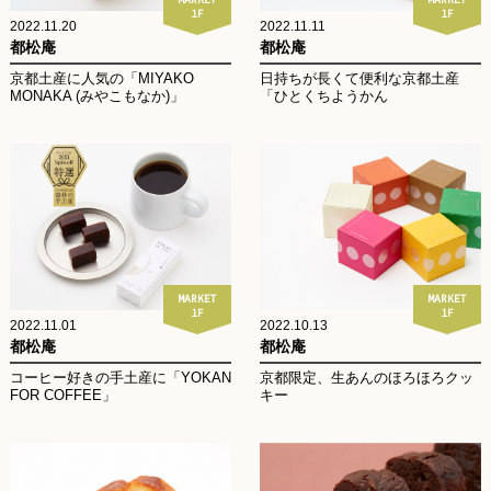
1F
1F
2022.11.20
2022.11.11
都松庵
都松庵
京都土産に人気の「MIYAKO
日持ちが長くて便利な京都土産
MONAKA (みやこもなか)」
「ひとくちようかん
MARKET
MARKET
1F
1F
2022.11.01
2022.10.13
都松庵
都松庵
コーヒー好きの手土産に「YOKAN
京都限定、生あんのほろほろクッ
FOR COFFEE」
キー