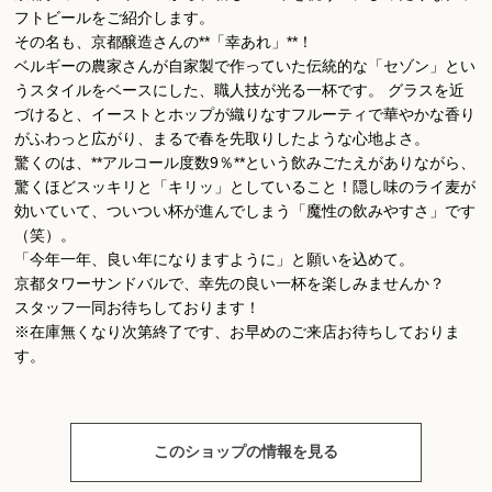
フトビールをご紹介します。
その名も、京都醸造さんの**「幸あれ」**！
ベルギーの農家さんが自家製で作っていた伝統的な「セゾン」とい
うスタイルをベースにした、職人技が光る一杯です。 グラスを近
づけると、イーストとホップが織りなすフルーティで華やかな香り
がふわっと広がり、まるで春を先取りしたような心地よさ。
驚くのは、**アルコール度数9％**という飲みごたえがありながら、
驚くほどスッキリと「キリッ」としていること！隠し味のライ麦が
効いていて、ついつい杯が進んでしまう「魔性の飲みやすさ」です
（笑）。
「今年一年、良い年になりますように」と願いを込めて。
京都タワーサンドバルで、幸先の良い一杯を楽しみませんか？
スタッフ一同お待ちしております！
※在庫無くなり次第終了です、お早めのご来店お待ちしておりま
す。
このショップの情報を見る