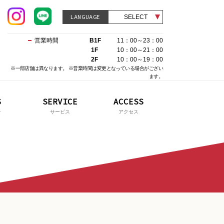
LANGUAGE
SELECT
営業時間
B1F
11：00～23：00
1F
10：00～21：00
2F
10：00～19：00
※一部店舗は異なります。 ※営業時間は変更となっている場合がござい
ます。
LUMN
S
SERVICE
SERVICE
ACCESS
ACCESS
コラム
せ
サービス
サービス
アクセス
アクセス