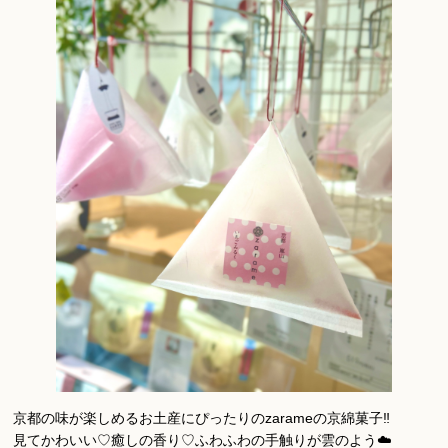
京都の味が楽しめるお土産にぴったりのzarameの京綿菓子‼︎
見てかわいい♡癒しの香り♡ふわふわの手触りが雲のよう☁️