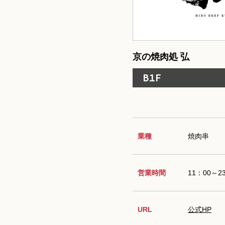
京の焼肉処 弘
B1F
業種
焼肉串
営業時間
11：00～2
URL
公式HP