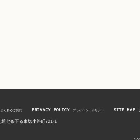
PRIVACY POLICY
SITE MAP
よくあるご質問
プライバシーポリシー
通七条下る東塩小路町721-1
Cop