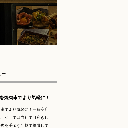
ュー
を焼肉串でより気軽に！
肉串でより気軽に！三条商店
処 弘」では自社で目利きし
牛肉を手頃な価格で提供して